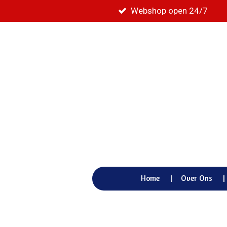
Webshop open 24/7
Ga
direct
naar
de
hoofdinhoud
Home
Over Ons