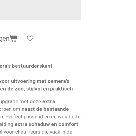
gen
era's bestuurderskant
voor uitvoering met camera's –
 de zon, stijlvol en praktisch
 upgrade met deze
extra
worpen om
naast de bestaande
n. Perfect passend en eenvoudig te
reiding
extra schaduw en comfort
al voor chauffeurs die vaak in de