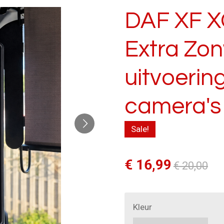
DAF XF X
Extra Zon
uitvoerin
camera's
Sale!
€ 16,99
€ 20,00
Kleur