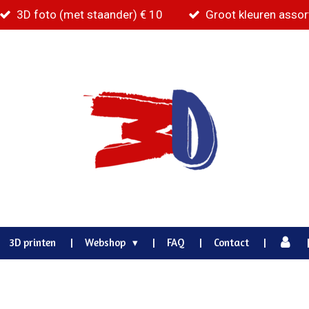
3D foto (met staander) € 10
Groot kleuren asso
3D printen
Webshop
FAQ
Contact