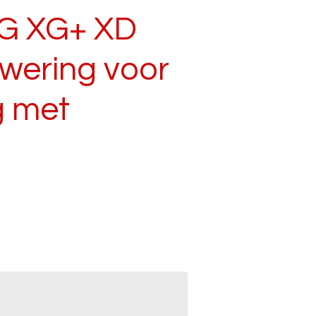
G XG+ XD
wering voor
g met