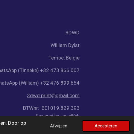
3DWD
William Dylst
Temse, België
atsApp (Tinneke) +32 473 866 007
atsApp (William) +32 476 899 654
3dwd.print@gmail.com
BTWnr: BE1019.829.393
Powered by
JouwWeb
en. Door op
Afwijzen
Accepteren