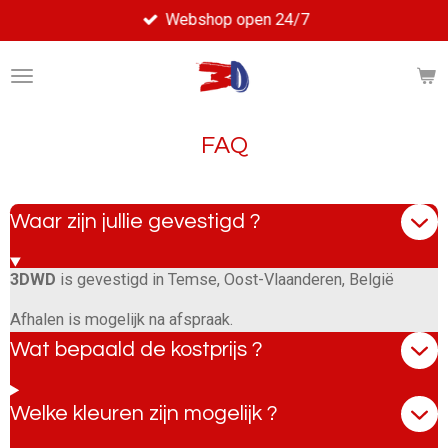
Webshop open 24/7
Ga
direct
naar
de
hoofdinhoud
FAQ
Waar zijn jullie gevestigd ?
3DWD
is gevestigd in Temse, Oost-Vlaanderen, België
Afhalen is mogelijk na afspraak.
Wat bepaald de kostprijs ?
Welke kleuren zijn mogelijk ?