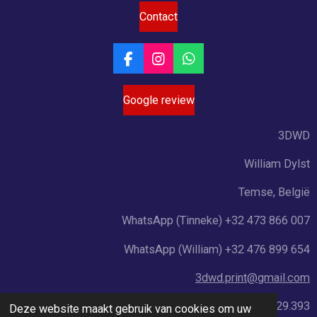
Contact
F
I
W
a
n
h
c
s
a
Google review
e
t
t
b
a
s
o
g
A
3DWD
o
r
p
k
a
p
William Dylst
m
Temse, België
WhatsApp (Tinneke) +32 473 866 007
WhatsApp (William) +32 476 899 654
3dwd.print@gmail.com
BTWnr: BE1019.829.393
Deze website maakt gebruik van cookies om uw