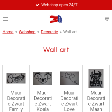
Webshop open 24/7
Ga
direct
naar
de
hoofdinhoud
Home
»
Webshop
»
Decoratie
»
Wall-art
Wall-art
Muur
Muur
Muur
Muur
Decorati
Decorati
Decorati
Decorati
e Zwart
e Zwart
e Zwart
e Zwart
Family
Koala
Love
Maan