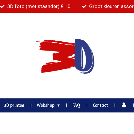
3D foto (met staander) € 10
Groot kleuren asso
3D printen
Webshop
FAQ
Contact