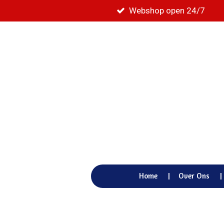
Webshop open 24/7
Ga
direct
naar
de
hoofdinhoud
Home
Over Ons