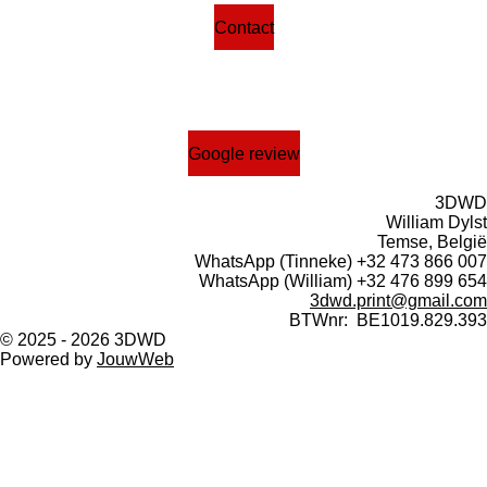
Contact
F
I
W
a
n
h
c
s
a
Google review
e
t
t
b
a
s
o
g
A
3DWD
William Dylst
o
r
p
Temse, België
k
a
p
WhatsApp (Tinneke) +32 473 866 007
m
WhatsApp (William) +32 476 899 654
3dwd.print@gmail.com
BTWnr: BE1019.829.393
© 2025 - 2026 3DWD
Powered by
JouwWeb