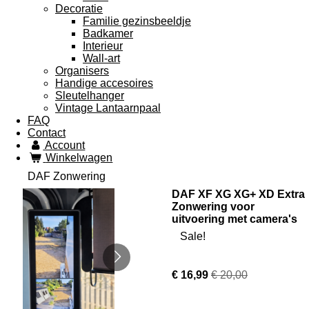
Decoratie
Familie gezinsbeeldje
Badkamer
Interieur
Wall-art
Organisers
Handige accesoires
Sleutelhanger
Vintage Lantaarnpaal
FAQ
Contact
Account
Winkelwagen
DAF Zonwering
DAF XF XG XG+ XD Extra
Zonwering voor
uitvoering met camera's
Sale!
€ 16,99
€ 20,00