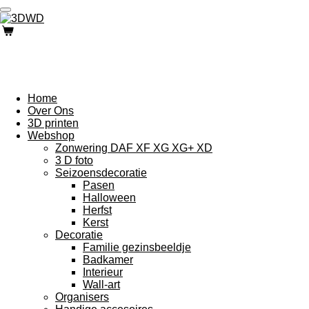
Ga
direct
naar
de
hoofdinhoud
Home
Over Ons
3D printen
Webshop
Zonwering DAF XF XG XG+ XD
3 D foto
Seizoensdecoratie
Pasen
Halloween
Herfst
Kerst
Decoratie
Familie gezinsbeeldje
Badkamer
Interieur
Wall-art
Organisers