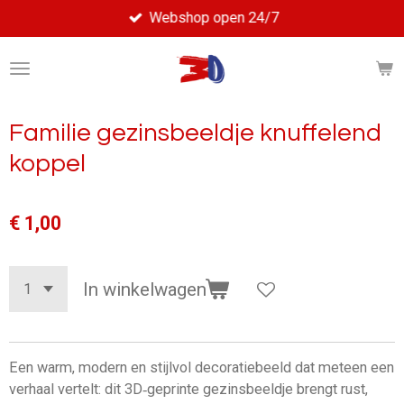
Webshop open 24/7
Ga
direct
naar
de
hoofdinhoud
Familie gezinsbeeldje knuffelend
koppel
€ 1,00
In winkelwagen
Een warm, modern en stijlvol decoratiebeeld dat meteen een
verhaal vertelt: dit 3D‑geprinte gezinsbeeldje brengt rust,