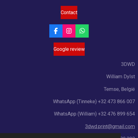
Contact
F
I
W
a
n
h
c
s
a
Google review
e
t
t
b
a
s
o
g
A
3DWD
o
r
p
k
a
p
William Dylst
m
Temse, België
WhatsApp (Tinneke) +32 473 866 007
WhatsApp (William) +32 476 899 654
3dwd.print@gmail.com