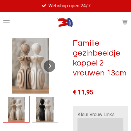
Webshop open 24/7
Ga
direct
naar
de
hoofdinhoud
Familie
gezinbeeldje
koppel 2
vrouwen 13cm
€ 11,95
Kleur Vrouw Links