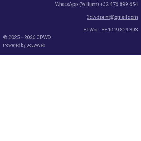
WhatsApp (William) +32 476 899 654
3dwd.print@gmail.com
BTWnr: BE1019.829.393
© 2025 - 2026 3DWD
Powered by
JouwWeb