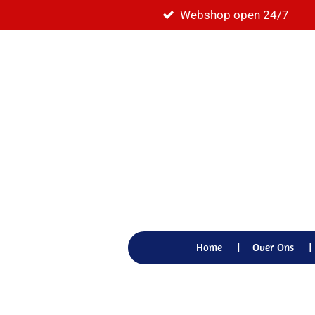
Webshop open 24/7
Ga
direct
naar
de
hoofdinhoud
Home
Over Ons