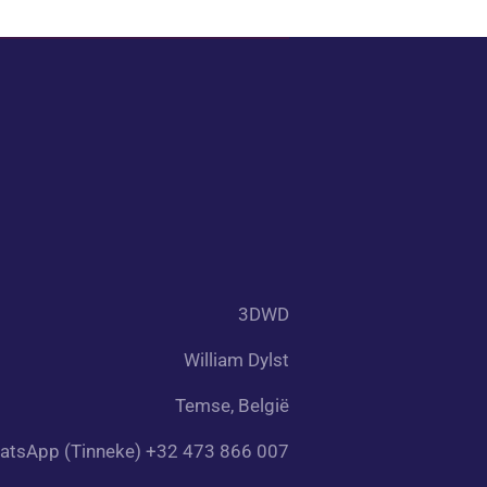
3DWD
William Dylst
Temse, België
atsApp (Tinneke) +32 473 866 007