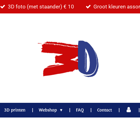
3D foto (met staander) € 10
Groot kleuren asso
3D printen
Webshop
FAQ
Contact