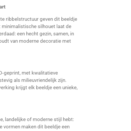
art
te ribbelstructuur geven dit beeldje
et minimalistische silhouet laat de
rdaad: een hecht gezin, samen, in
houdt van moderne decoratie met
‑geprint, met kwalitatieve
evig als milieuvriendelijk zijn.
rking krijgt elk beeldje een unieke,
, landelijke of moderne stijl hebt:
hte vormen maken dit beeldje een