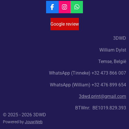
F
I
W
a
n
h
c
s
a
Google review
e
t
t
b
a
s
o
g
A
3DWD
o
r
p
k
a
p
William Dylst
m
Temse, België
WhatsApp (Tinneke) +32 473 866 007
WhatsApp (William) +32 476 899 654
3dwd.print@gmail.com
BTWnr: BE1019.829.393
© 2025 - 2026 3DWD
Powered by
JouwWeb