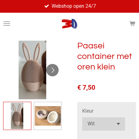
Webshop open 24/7
Ga
direct
naar
de
hoofdinhoud
Paasei
container met
oren klein
€ 7,50
Kleur