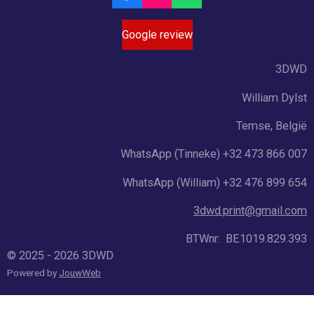
a
n
h
c
s
a
Google review
e
t
t
b
a
s
o
g
A
3DWD
o
r
p
k
a
p
William Dylst
m
Temse, België
WhatsApp (Tinneke) +32 473 866 007
WhatsApp (William) +32 476 899 654
3dwd.print@gmail.com
BTWnr: BE1019.829.393
© 2025 - 2026 3DWD
Powered by
JouwWeb