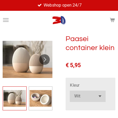
Webshop open 24/7
Ga
direct
naar
de
hoofdinhoud
Paasei
container klein
€ 5,95
Kleur