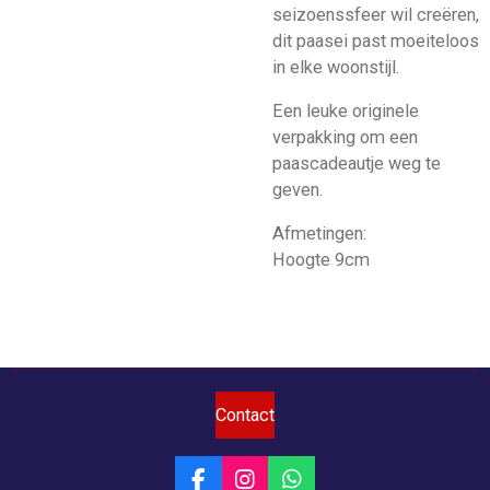
seizoenssfeer wil creëren,
dit paasei past moeiteloos
in elke woonstijl.
Een leuke originele
verpakking om een
paascadeautje weg te
geven.
Afmetingen:
Hoogte 9cm
Contact
F
I
W