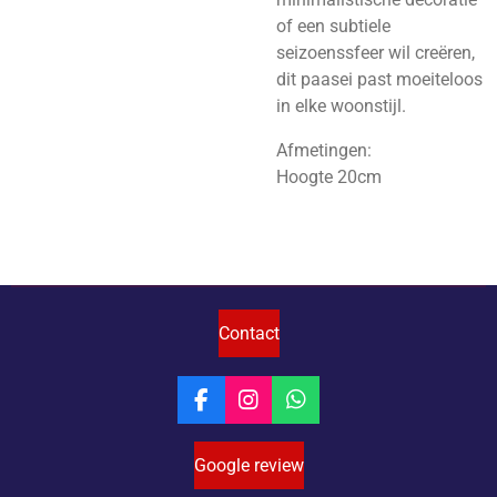
of een subtiele
seizoenssfeer wil creëren,
dit paasei past moeiteloos
in elke woonstijl.
Afmetingen:
Hoogte 20cm
Contact
F
I
W
a
n
h
c
s
a
Google review
e
t
t
b
a
s