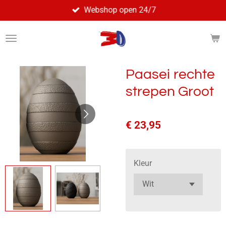
Webshop open 24/7
Ga
direct
naar
de
hoofdinhoud
Paasei rechte
strepen Groot
€ 23,95
Kleur