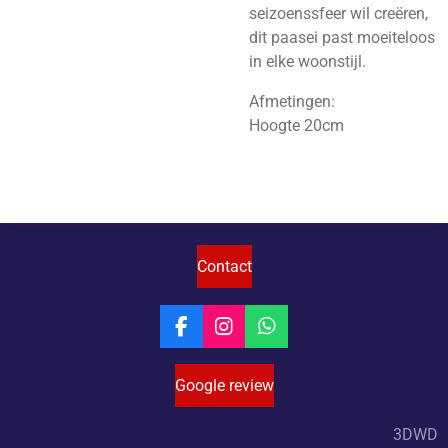
seizoenssfeer wil creëren,
dit paasei past moeiteloos
in elke woonstijl.
Afmetingen:
Hoogte 20cm
Contact
F
I
W
a
n
h
c
s
a
Google review
e
t
t
b
a
s
o
g
A
3DWD