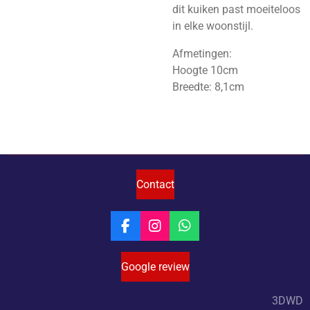
dit kuiken past moeiteloos
in elke woonstijl.
Afmetingen:
Hoogte 10cm
Breedte: 8,1cm
Contact
F
I
W
a
n
h
c
s
a
Google review
e
t
t
b
a
s
o
g
A
3DWD