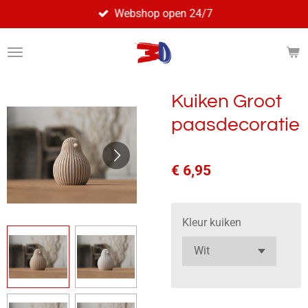
Webshop open 24/7
Ga
direct
naar
de
hoofdinhoud
Kuiken Groot
paasdecoratie
€ 6,95
Kleur kuiken