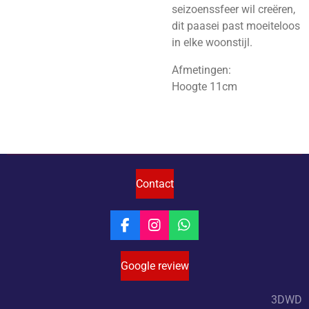
seizoenssfeer wil creëren,
dit paasei past moeiteloos
in elke woonstijl.
Afmetingen:
Hoogte 11cm
Contact
F
I
W
a
n
h
c
s
a
Google review
e
t
t
b
a
s
o
g
A
3DWD