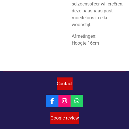
seizoenssfeer wil creëren,
deze paashaas past
moeiteloos in elke
woonstijl.
Afmetingen:
Hoogte 16cm
Contact
F
I
W
a
n
h
c
s
a
Google review
e
t
t
b
a
s