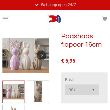
Webshop open 24/7
Ga
direct
naar
de
hoofdinhoud
Paashaas
flapoor 16cm
€ 5,95
Kleur