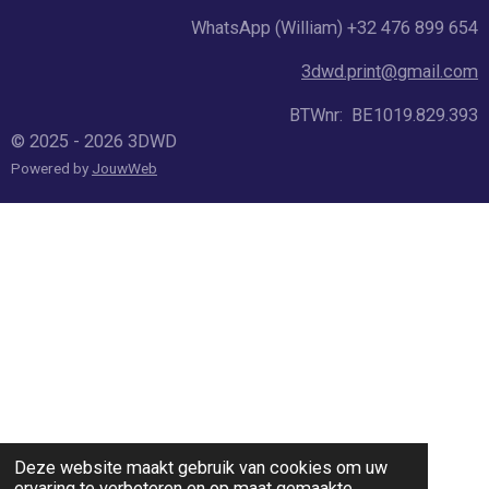
WhatsApp (William) +32 476 899 654
3dwd.print@gmail.com
BTWnr: BE1019.829.393
© 2025 - 2026 3DWD
Powered by
JouwWeb
Deze website maakt gebruik van cookies om uw
ervaring te verbeteren en op maat gemaakte