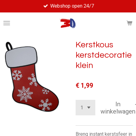
Webshop open 24/7
Ga
direct
naar
de
hoofdinhoud
Kerstkous
kerstdecoratie
klein
€ 1,99
In
winkelwagen
Breng instant kerstsfeer in