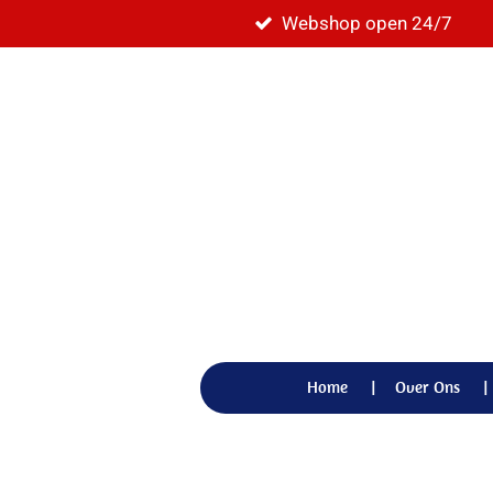
Webshop open 24/7
Ga
direct
naar
de
hoofdinhoud
Home
Over Ons