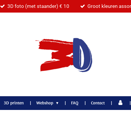
3D foto (met staander) € 10
Groot kleuren asso
3D printen
Webshop
FAQ
Contact