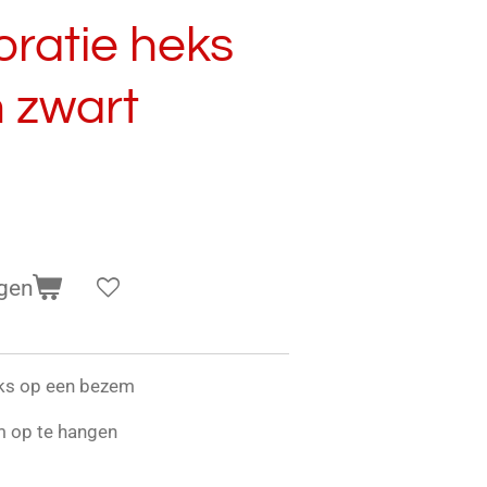
ratie heks
 zwart
gen
ks op een bezem
m op te hangen