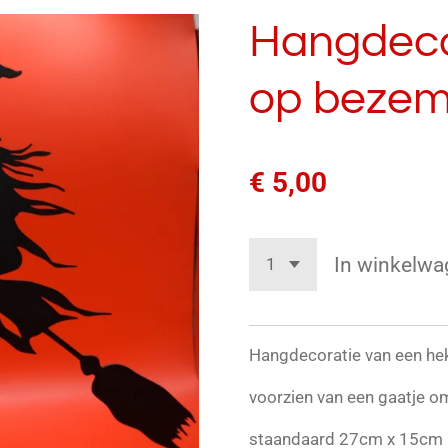
Hangdeco
op bezem
€ 5,00
In winkelwa
Hangdecoratie van een he
voorzien van een gaatje o
staandaard 27cm x 15cm