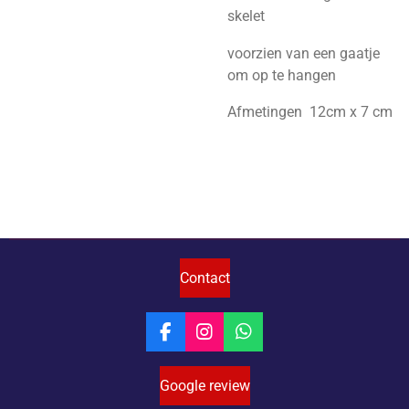
skelet
voorzien van een gaatje
om op te hangen
Afmetingen 12cm x 7 cm
Contact
F
I
W
a
n
h
c
s
a
Google review
e
t
t
b
a
s