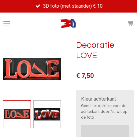
3D foto (met staander) € 10
Ga
direct
naar
de
hoofdinhoud
Decoratie
LOVE
€ 7,50
Kleur achterkant
Geef hier de kleur voor de
achterkant door. Nu wit op
de foto