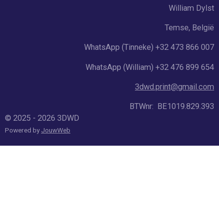
k
a
p
William Dylst
m
Temse, België
WhatsApp (Tinneke) +32 473 866 007
WhatsApp (William) +32 476 899 654
3dwd.print@gmail.com
BTWnr: BE1019.829.393
© 2025 - 2026 3DWD
Powered by
JouwWeb