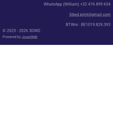
WhatsApp (William) +32 476 899 654
3dwd.print@gmail.com
BTWnr: BE1019.829.393
© 2025 - 2026 3DWD
Powered by
JouwWeb