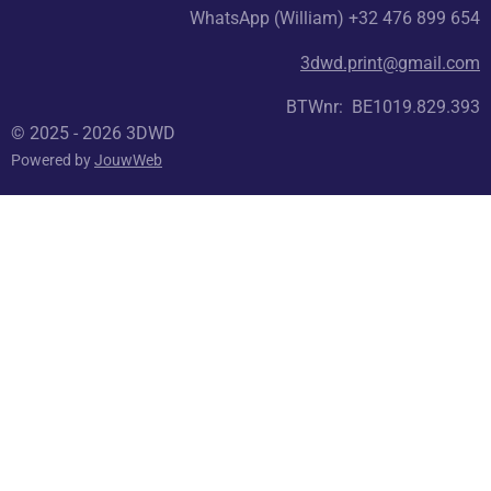
WhatsApp (William) +32 476 899 654
3dwd.print@gmail.com
BTWnr: BE1019.829.393
© 2025 - 2026 3DWD
Powered by
JouwWeb