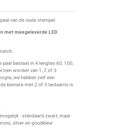
npaal van de oude stempel.
ken met meegeleverde LED
 match.
paal bestaat in 4 lengtes 60, 100,
zien worden van 1, 2 of 3
oogte, we hebben zelf een
de kleinere met 2 of 3 lantaarns is
.
 mogelijk : standaard zwart, maar
brons, zilver en goudkleur