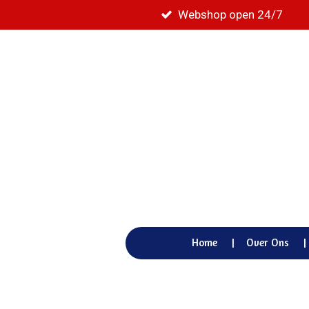
Webshop open 24/7
Ga
direct
naar
de
hoofdinhoud
Home
Over Ons