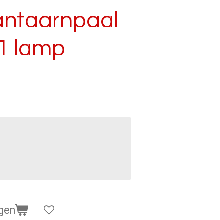
antaarnpaal
1 lamp
gen