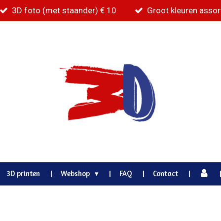
3D foto (met staander) € 10
Groot kleuren asso
3D printen
Webshop
FAQ
Contact