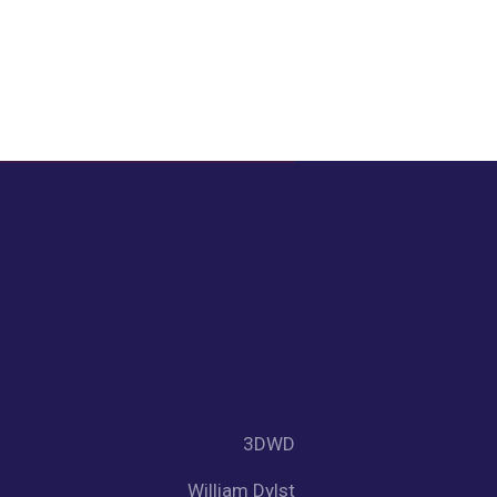
3DWD
William Dylst