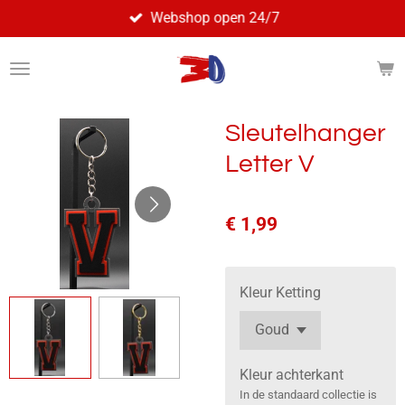
Webshop open 24/7
Ga
direct
naar
de
hoofdinhoud
Sleutelhanger
Letter V
€ 1,99
Kleur Ketting
Kleur achterkant
In de standaard collectie is