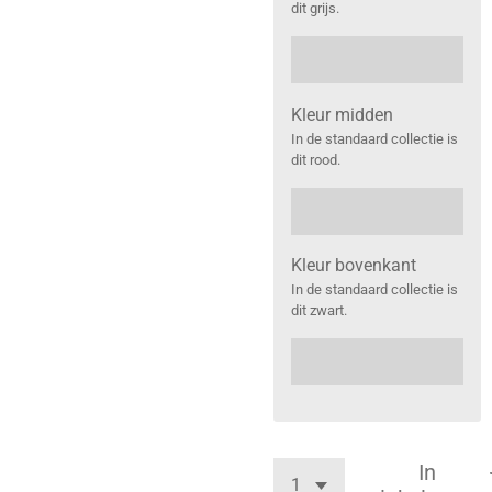
dit grijs.
Kleur midden
In de standaard collectie is
dit rood.
Kleur bovenkant
In de standaard collectie is
dit zwart.
In