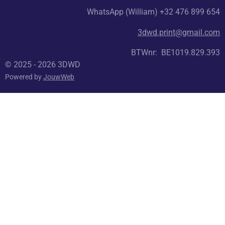
WhatsApp (William) +32 476 899 654
3dwd.print@gmail.com
BTWnr: BE1019.829.393
© 2025 - 2026 3DWD
Powered by
JouwWeb