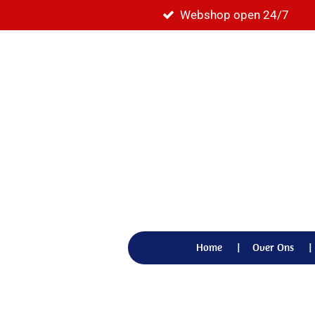
Webshop open 24/7
Ga
direct
naar
de
hoofdinhoud
Home
Over Ons