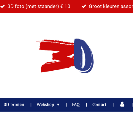
3D foto (met staander) € 10
Groot kleuren asso
3D printen
Webshop
FAQ
Contact