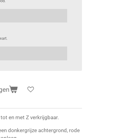
ood.
wart.
gen
tot en met Z verkrijgbaar.
 een donkergrijze achtergrond, rode