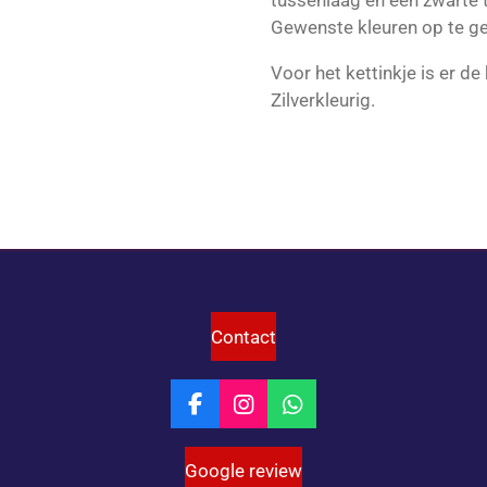
tussenlaag en een zwarte 
Gewenste kleuren op te ge
Voor het kettinkje is er d
Zilverkleurig.
Contact
F
I
W
a
n
h
c
s
a
Google review
e
t
t